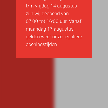
t/m vrijdag 14 augustus
zijn wij geopend van
07:00 tot 16:00 uur. Vanaf
maandag 17 augustus
gelden weer onze reguliere
openingstijden.