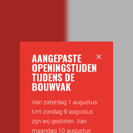
AANGEPASTE
OPENINGSTIJDEN
TIJDENS DE
BOUWVAK
Van zaterdag 1 augustus
t/m zondag 9 augustus
zijn wij gesloten. Van
maandag 10 augustus