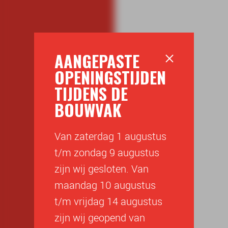
AANGEPASTE
OPENINGSTIJDEN
TIJDENS DE
BOUWVAK
Van zaterdag 1 augustus
t/m zondag 9 augustus
zijn wij gesloten. Van
maandag 10 augustus
t/m vrijdag 14 augustus
zijn wij geopend van