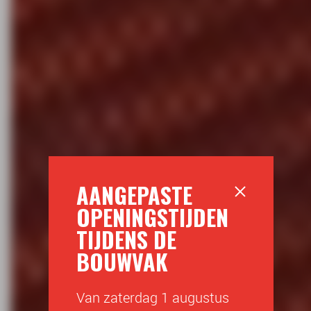
AANGEPASTE
OPENINGSTIJDEN
TIJDENS DE
BOUWVAK
Van zaterdag 1 augustus