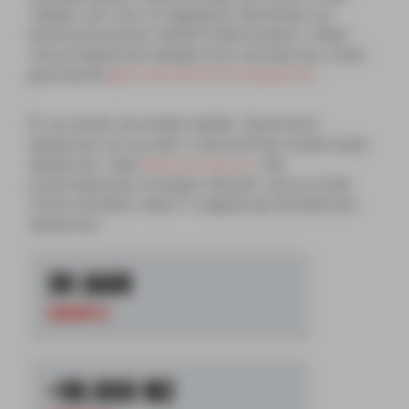
vatbaar voor mos- en algengroei. Bovendien zijn
keramische pannen relatief onderhoudsarm. Naast
nieuwe dakpannen bestaat onze voorraad ook uit een
groot aantal
gebruikte keramische dakpannen
.
Er zijn echter ook enkele nadelen. Keramische
dakpannen zijn duurder in aanschaf dan andere typen
dakpannen, zoals
betonnen pannen
. Het
productieproces is energie-intensief, wat ze minder
milieuvriendelijk maakt in vergelijking met betonnen
dakpannen.
30 JAAR
GARANTIE
+30.000 M2