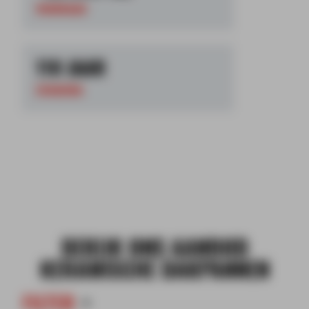
VOORRAAD
110 JAAR
ERVARING
BEKIJK ONS AANBOD
KERAMISCHE DAKPANNEN
FILTER