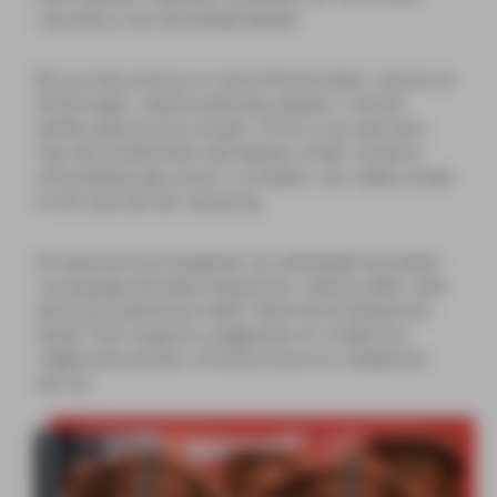
nieuwbouw als renovatieprojecten.
Bij ons heb je keuze uit verschillende stijlen, kleuren en
afwerkingen, zodat je altijd een dakpan vindt die
perfect past bij jouw project. Of je nu op zoek bent
naar een traditionele rode dakpan of een moderne,
antracietkleurige variant, wij bieden voor iedere smaak
en elk type dak een oplossing.
Als specialist op het gebied van dakbedekking helpen
we je graag met deskundig advies, zodat je zeker weet
dat je de juiste keuze maakt. Keramische dakpannen
kopen? Kom langs bij Luijtgaarden en ontdek ons
uitgebreide aanbod, scherpe prijzen en uitstekende
service.