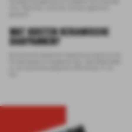
de dakpannen gesmoord en ontstaat er een antraciete
kleur. Deze kleur wordt ook wel blauw gesmoord
genoemd.
WAT KOSTEN KERAMISCHE
DAKPANNEN?
Bij keramische dakpannen hangt de prijs erg af van het
formaat dakpan en de gekozen kleur. Gemiddeld betaal
je voor keramische dakpannen €30-€45 per m² incl.
btw.