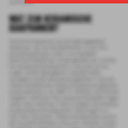
op te nemen.
WAT ZIJN KERAMISCHE
DAKPANNEN?
Keramische dakpannen zijn de meest toegepaste
dakpannen voor op het hellende dak. Zo zijn ze al
eeuwenlang terug te vinden in ons dakbeeld.
Keramische dakpannen worden gemaakt van rivierklei.
Om de keramische dakpannen in de juiste vorm te
krijgen worden deze geperst in speciale mallen,
vervolgens worden deze pannen gebakken in de oven.
Tijdens het bakproces worden de dakpannen gebakken
bij een tempratuur van 1000 °C. Hierdoor wordt de klei
omgezet in keramiek. Door de pannen te bakken krijgen
ze een natuurrode kleur. Maar er bestaan ook antraciet
en grijze keramische dakpannen. Deze krijgen hun
kleur door het smoren. Tijdens het bakproces wordt er
dan zuurstof onttrokken uit de oven. Hierdoor worden