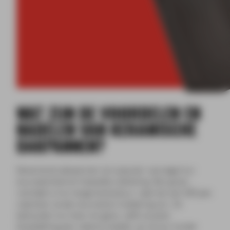
WAT ZIJN DE VOORDELEN EN
NADELEN VAN KERAMISCHE
DAKPANNEN?
Keramische dakpannen zijn populair vanwege hun
duurzaamheid en klassieke uitstraling. Een groot
voordeel is hun lange levensduur, vaak tot wel 100 jaar,
waardoor ze een duurzame investering zijn. Ze
behouden hun kleur en glans, zelfs na jaren
blootstelling aan weersinvloeden, en ze zijn minder