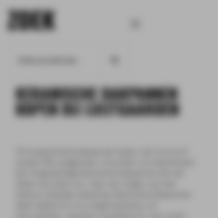
ZOEK
Home
Keramische dakpannen
KERAMISCHE DAKPANNEN
KOPEN BIJ LUIJTGAARDEN
Wil je keramische dakpannen
kopen voor je huis of
project? Bij Luijtgaarden vind je een ruim assortiment
aan hoogwaardige keramische dakpannen die niet
alleen duurzaam zijn, maar ook zorgen voor een
tijdloze, klassieke uitstraling. Keramische dakpannen
staan bekend om hun lange levensduur en
kleurvastheid, waardoor ze perfect zijn voor zowel