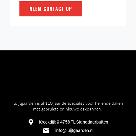
NEEM CONTACT OP
Luijtgaarden is al 110 jaar dé specialist voor hellende daken
met gebruikte en nieuwe dakpannen.
Kreekdijk 9 4758 TL Standdaarbuiten
info@luijtgaarden.nl