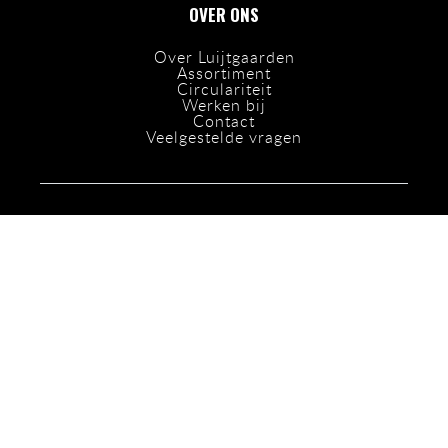
OVER ONS
Over Luijtgaarden
Assortiment
Circulariteit
Werken bij
Contact
Veelgestelde vragen
OPENINGSTIJDEN
Maandag t/m donderdag:
07:00 - 17:30
Vrijdag:
07:00 - 17:00
Zaterdag:
08:00 - 12:00
Zondag:
Gesloten
SOCIALS