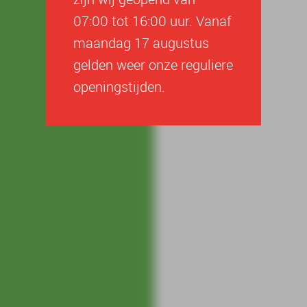
07:00 tot 16:00 uur. Vanaf
maandag 17 augustus
gelden weer onze reguliere
openingstijden.