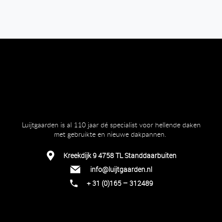
Luijtgaarden is al 110 jaar dé specialist voor hellende daken
met gebruikte en nieuwe dakpannen.
Kreekdijk 9 4758 TL Standdaarbuiten
info@luijtgaarden.nl
+ 31 (0)165 – 312489