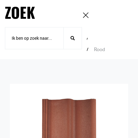
ZOEK
Home
Betonnen dakpannen
Sneldek-dakpannen
Sneldek
Rood