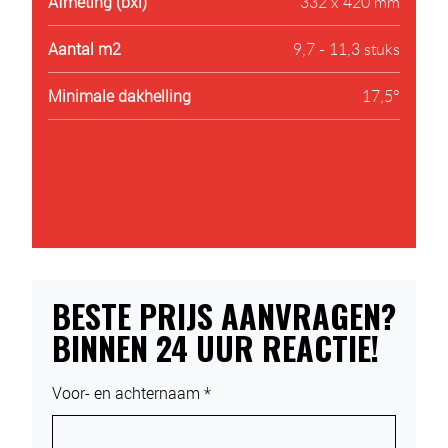
Afmeting (bxl)
332 x 420 mm
Aantal m2
9,7 - 11,3 stuks
Minimale dakhelling
17,5°
BESTE PRIJS AANVRAGEN?
BINNEN 24 UUR REACTIE!
Voor- en achternaam *